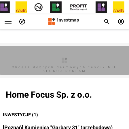
Chcesz dobrych darmowych teści? NIE
BLOKUJ REKLAM
Home Focus Sp. z o.o.
INWESTYCJE (1)
[Poznań] Kamienica "Garbary 31" (przebudowa)