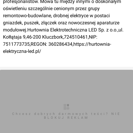
profesjonalistów. Mowa tu między innymi o doskonałym
oświetleniu szczególnie cenionym przez grupy
remontowo-budowlane, drobnej elektryce w postaci
gniazdek, puszek, złączek oraz nowoczesnej aparaturze
modułowej.Hurtownia Elektrotechniczna LED Sp. z o.o.,ul.
Kołłątaja 9,46-200 Kluczbork,724510461,NIP:
7511773735,REGON: 360286434,https://hurtownia-
elektryczna-led.pl/
Chcesz dobrych darmowych teści? NIE
BLOKUJ REKLAM