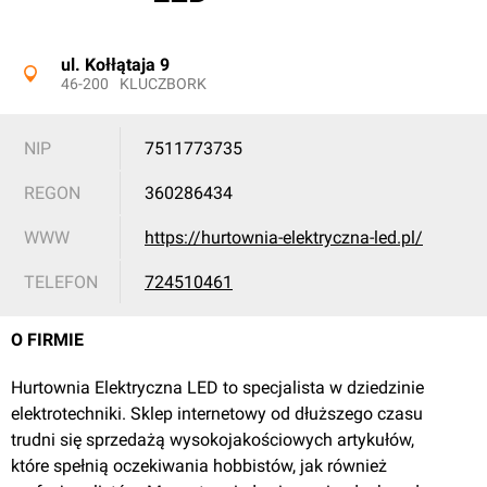
ul. Kołłątaja 9
46-200
KLUCZBORK
NIP
7511773735
REGON
360286434
WWW
https://hurtownia-elektryczna-led.pl/
TELEFON
724510461
O FIRMIE
Hurtownia Elektryczna LED to specjalista w dziedzinie
elektrotechniki. Sklep internetowy od dłuższego czasu
trudni się sprzedażą wysokojakościowych artykułów,
które spełnią oczekiwania hobbistów, jak również