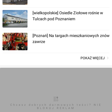
[wielkopolskie] Osiedle Ziołowe rośnie w
Tulcach pod Poznaniem
[Poznań] Na targach mieszkaniowych znów
zawrze
POKAŻ WIĘCEJ
Chcesz dobrych darmowych teści? NIE
BLOKUJ REKLAM