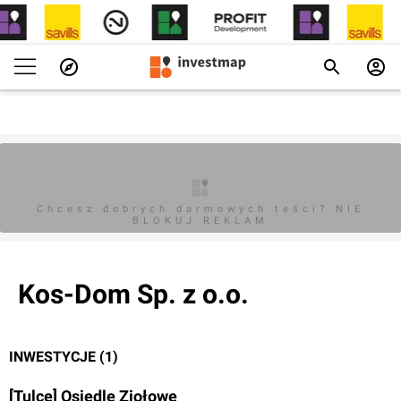
Chcesz dobrych darmowych teści? NIE
BLOKUJ REKLAM
Kos-Dom Sp. z o.o.
INWESTYCJE (1)
[Tulce] Osiedle Ziołowe