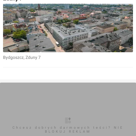
Bydgoszcz
, Zduny 7
Chcesz dobrych darmowych teści? NIE
BLOKUJ REKLAM