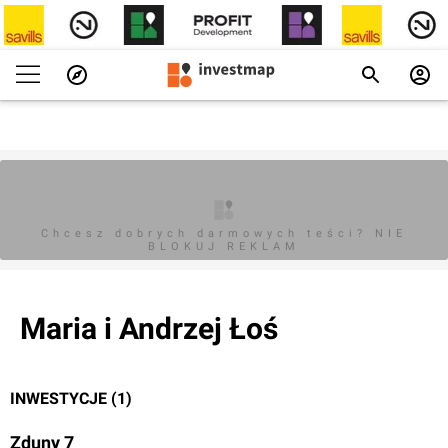
Chcesz dobrych darmowych teści? NIE
BLOKUJ REKLAM
Maria i Andrzej Łoś
INWESTYCJE (1)
Zduny 7