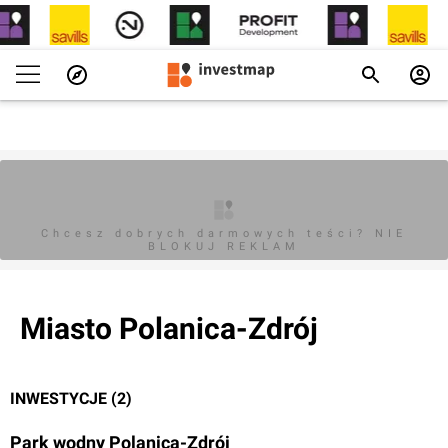
Chcesz dobrych darmowych teści? NIE
BLOKUJ REKLAM
Miasto Polanica-Zdrój
INWESTYCJE (2)
Park wodny Polanica-Zdrój