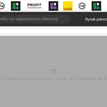
Rynek pierw
esz dobrych darmowych teści? NIE BLOKUJ RE