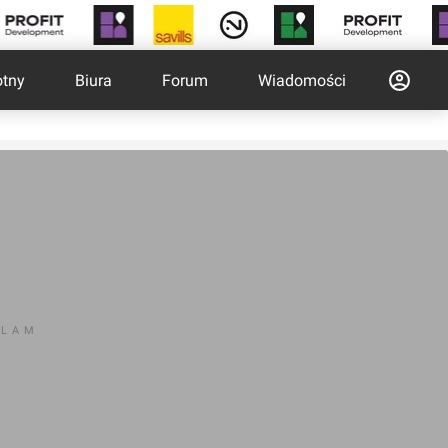
otny
Biura
Forum
Wiadomości
KLAM