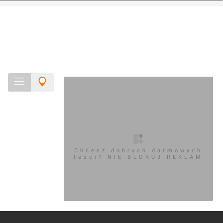
Chcesz dobrych darmowych
teści? NIE BLOKUJ REKLAM