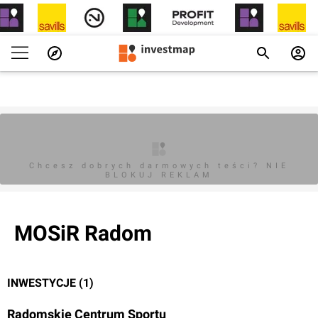
Chcesz dobrych darmowych teści? NIE
BLOKUJ REKLAM
MOSiR Radom
INWESTYCJE (1)
Radomskie Centrum Sportu