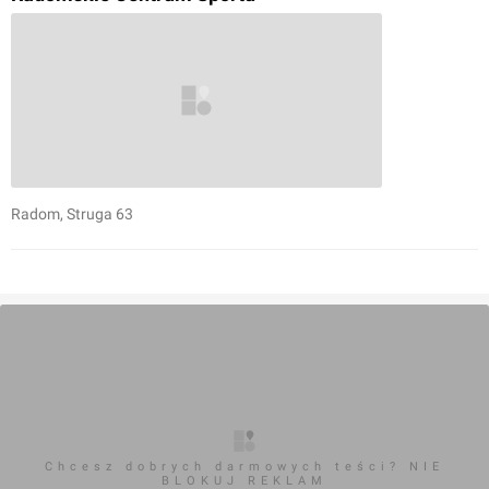
Radom
, Struga 63
Chcesz dobrych darmowych teści? NIE
BLOKUJ REKLAM