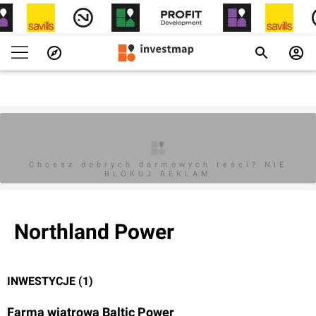
Chcesz dobrych darmowych teści? NIE
BLOKUJ REKLAM
Northland Power
INWESTYCJE (1)
Farma wiatrowa Baltic Power