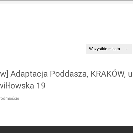
ów] Adaptacja Poddasza, KRAKÓW, ul
wiłłowska 19
ródmieście