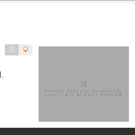
.
Chcesz dobrych darmowych
teści? NIE BLOKUJ REKLAM