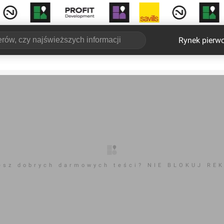
Rynek pierw
esz dobrych darmowych teści? NIE BLOKUJ RE