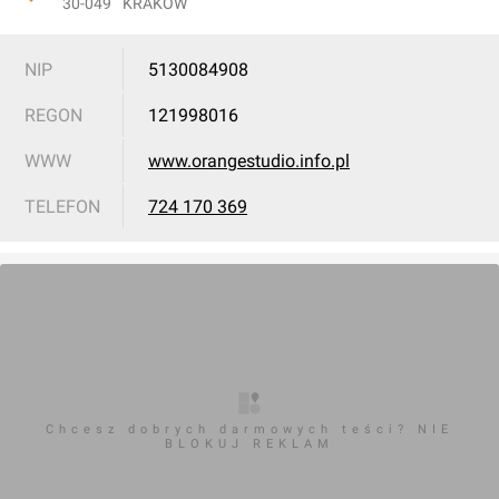
30-049
KRAKÓW
NIP
5130084908
REGON
121998016
WWW
www.orangestudio.info.pl
TELEFON
724 170 369
Chcesz dobrych darmowych teści? NIE
BLOKUJ REKLAM