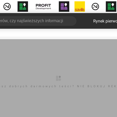
Rynek pierw
esz dobrych darmowych teści? NIE BLOKUJ RE