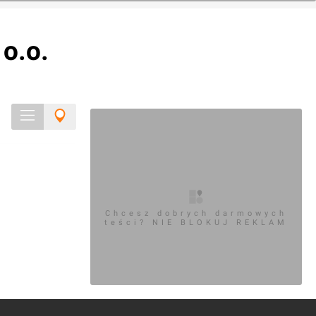
o.o.
Chcesz dobrych darmowych
teści? NIE BLOKUJ REKLAM