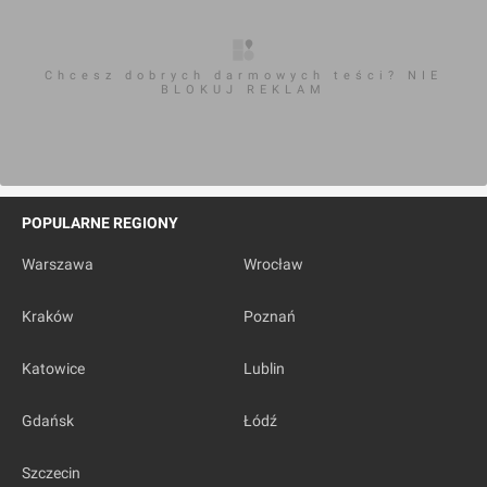
[Toruń] Centrum Kulturalno-Kongresowe "Jordanki"
Chcesz dobrych darmowych teści? NIE
BLOKUJ REKLAM
POPULARNE REGIONY
Toruń
, Aleja Solidarności
Warszawa
Wrocław
Kraków
Poznań
Kraków Główny
Katowice
Lublin
Gdańsk
Łódź
Szczecin