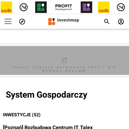
Chcesz dobrych darmowych teści? NIE
BLOKUJ REKLAM
System Gospodarczy
INWESTYCJE (52)
[Poznań] Rozbudowa Centrum IT, Talex