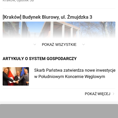
Kraków
, Ujastek 5B
[Kraków] Budynek Biurowy, ul. Żmujdzka 3
POKAŻ WSZYSTKIE
ARTYKUŁY O SYSTEM GOSPODARCZY
Kraków
, Żmujdzka 3
Skarb Państwa zatwierdza nowe inwestycje
w Południowym Koncernie Węglowym
[Kraków] Budynek Biurowy, ul. Odmętowa
POKAŻ WIĘCEJ