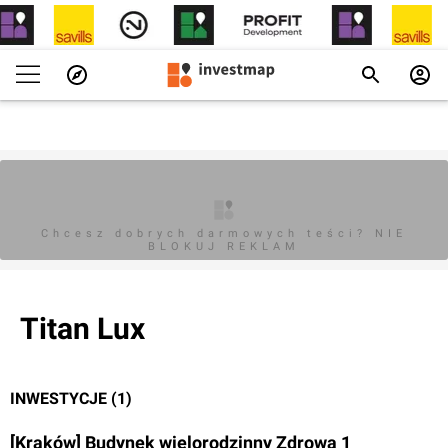
Chcesz dobrych darmowych teści? NIE
BLOKUJ REKLAM
Titan Lux
INWESTYCJE (1)
[Kraków] Budynek wielorodzinny Zdrowa 1