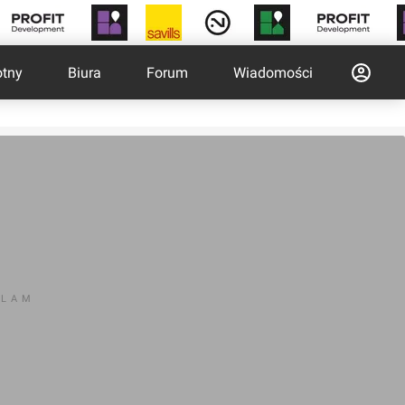
otny
Biura
Forum
Wiadomości
KLAM