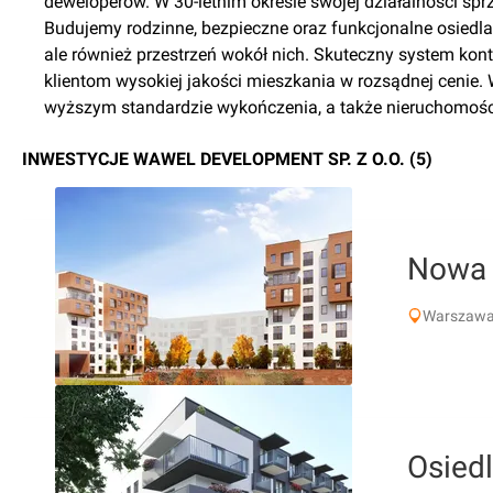
deweloperów. W 30-letnim okresie swojej działalności s
Budujemy rodzinne, bezpieczne oraz funkcjonalne osiedla.
ale również przestrzeń wokół nich. Skuteczny system kon
klientom wysokiej jakości mieszkania w rozsądnej cenie.
wyższym standardzie wykończenia, a także nieruchomośc
INWESTYCJE WAWEL DEVELOPMENT SP. Z O.O. (5)
Nowa
Warszawa
Osied