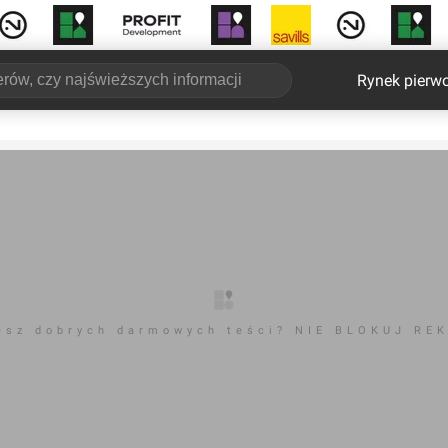
Rynek pierw
esz dobrych darmowych teści? NIE BLOKUJ RE