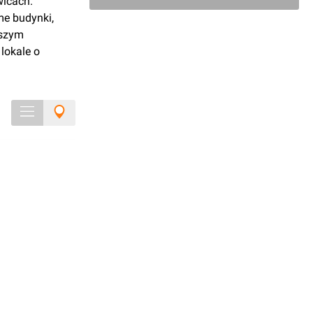
wicach.
me budynki,
aszym
lokale o