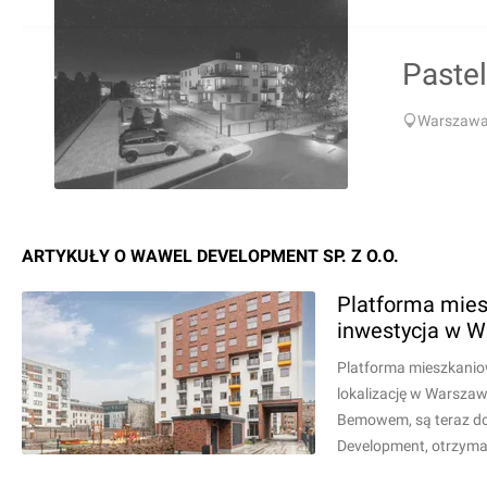
Paste
Warszawa,
ARTYKUŁY O WAWEL DEVELOPMENT SP. Z O.O.
Platforma mies
inwestycja w 
Platforma mieszkaniow
lokalizację w Warsza
Bemowem, są teraz do
Development, otrzyma