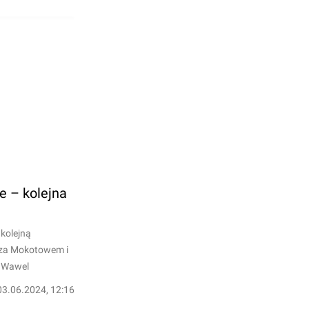
e – kolejna
 kolejną
oza Mokotowem i
a Wawel
03.06.2024, 12:16