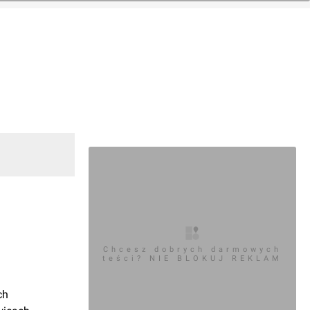
Chcesz dobrych darmowych
teści? NIE BLOKUJ REKLAM
ch