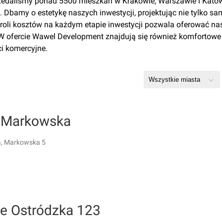
przedaliśmy ponad 5500 mieszkań w Krakowie, Warszawie i Kato
 Dbamy o estetykę naszych inwestycji, projektując nie tylko sa
troli kosztów na każdym etapie inwestycji pozwala oferować n
 W ofercie Wawel Development znajdują się również komfortowe 
i komercyjne.
 Markowska
, Markowska 5
le Ostródzka 123