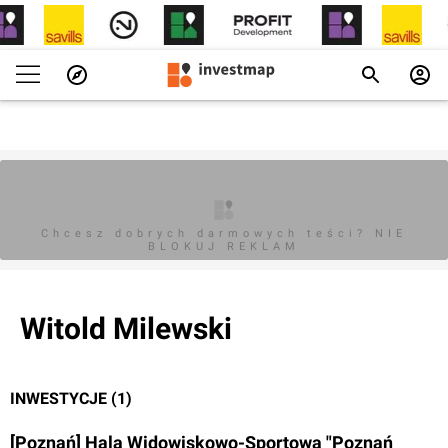
Chcesz dobrych darmowych teści? NIE
BLOKUJ REKLAM
Witold Milewski
INWESTYCJE (1)
[Poznań] Hala Widowiskowo-Sportowa "Poznań