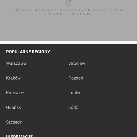
Chcesz dobrych darmowych teści? NIE
BLOKUJ REKLAM
POPULARNE REGIONY
Warszawa
Wrocław
Kraków
Poznań
Katowice
Lublin
Gdańsk
Łódź
Szczecin
INFORMACJE