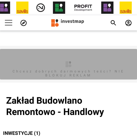
Chcesz dobrych darmowych teści? NIE
BLOKUJ REKLAM
Zakład Budowlano
Remontowo - Handlowy
INWESTYCJE (1)