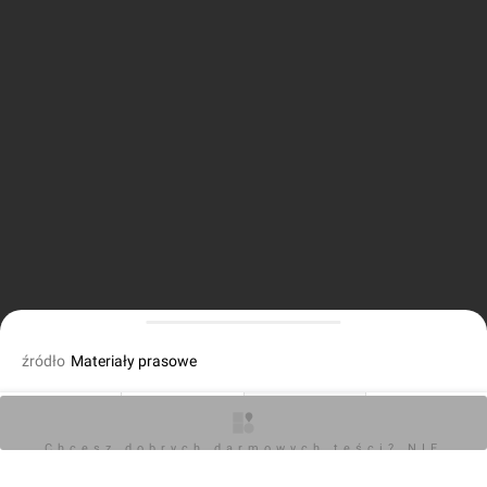
źródło
Materiały prasowe
fot. Orzech
03.09.2022, 14:52
O inwestycji
Artykuły
Zdjęcia
Opinie
Chcesz dobrych darmowych teści? NIE
BLOKUJ REKLAM