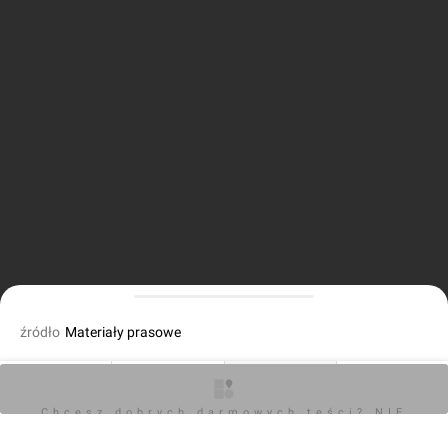
źródło
Materiały prasowe
fot. Orzech
22.01.2024, 17:17
O inwestycji
Artykuły
Zdjęcia
Opinie
Chcesz dobrych darmowych teści? NIE
BLOKUJ REKLAM