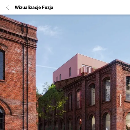
Wizualizacje Fuzja
POPULARNE REGIONY
Warszawa
Wrocław
Poznań
Katowice
Gdańsk
Łódź
INFORMACJE
Regulamin
Polityka Prywatności
Marketing nieruchomości