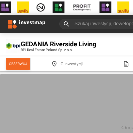
GEDANIA Riverside Living
BPI Real Estate Poland Sp. z o.o.
O inwestycji
OBSERWUJ
Chc