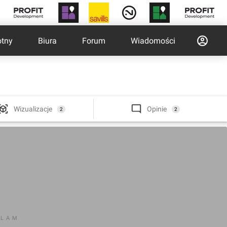
otny
Biura
Forum
Wiadomości
Wizualizacje
Opinie
2
2
KLAM