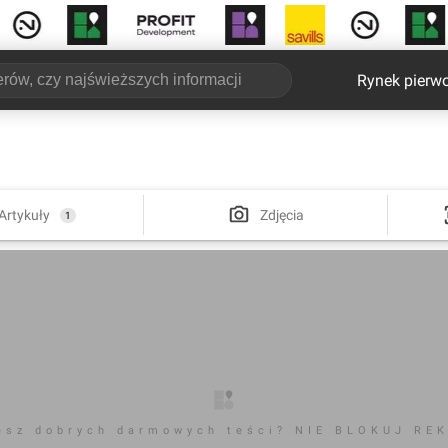
Rynek pierw
Artykuły
Zdjęcia
1
esz dobrych darmowych teści? NIE BLOKUJ RE