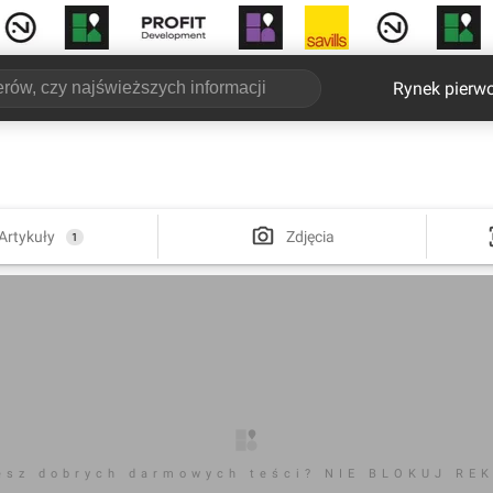
Rynek pierw
Artykuły
Zdjęcia
1
esz dobrych darmowych teści? NIE BLOKUJ RE