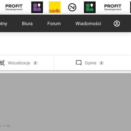
otny
Biura
Forum
Wiadomości
Wizualizacje
Opinie
2
2
KLAM