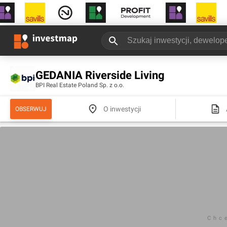
GEDANIA Riverside Living
BPI Real Estate Poland Sp. z o.o.
O inwestycji
OBSERWUJ
Chc