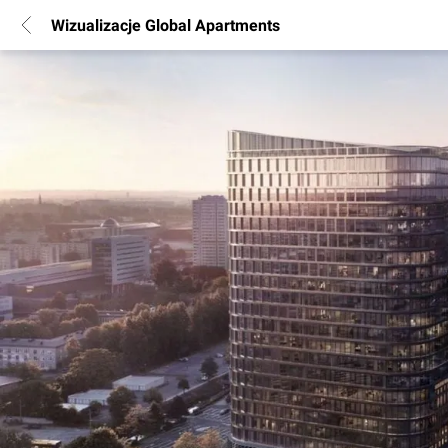
Wizualizacje Global Apartments
POPULARNE REGIONY
Warszawa
Wrocław
Poznań
Katowice
Gdańsk
Łódź
INFORMACJE
Regulamin
Polityka Prywatności
Marketing nieruchomości