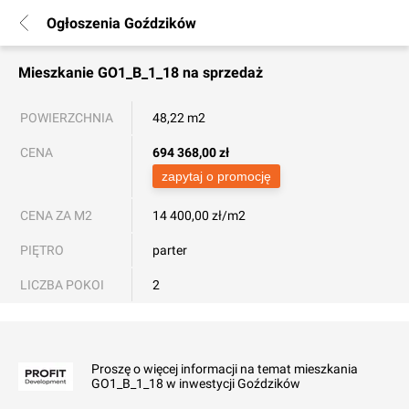
Ogłoszenia Goździków
Mieszkanie
GO1_B_1_18
na sprzedaż
POWIERZCHNIA
48,22 m2
CENA
694 368,00
zł
zapytaj o promocję
CENA ZA M2
14 400,00 zł/m2
PIĘTRO
parter
LICZBA POKOI
2
Proszę o więcej informacji na temat mieszkania
GO1_B_1_18 w inwestycji Goździków