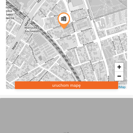
+
−
uruchom mapę
Leaflet
|
OpenStreetMap