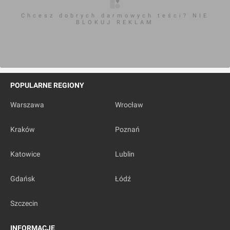
Chcesz dobrych darmowych teści? NIE
BLOKUJ REKLAM
POPULARNE REGIONY
Warszawa
Wrocław
Kraków
Poznań
Katowice
Lublin
Gdańsk
Łódź
Szczecin
INFORMACJE