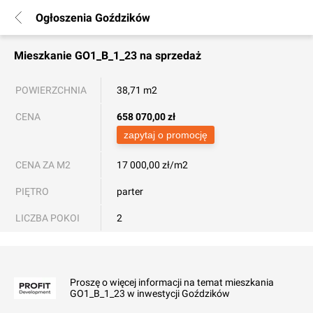
Ogłoszenia Goździków
Mieszkanie
GO1_B_1_23
na sprzedaż
POWIERZCHNIA
38,71 m2
CENA
658 070,00
zł
zapytaj o promocję
CENA ZA M2
17 000,00 zł/m2
PIĘTRO
parter
LICZBA POKOI
2
Proszę o więcej informacji na temat mieszkania
GO1_B_1_23 w inwestycji Goździków