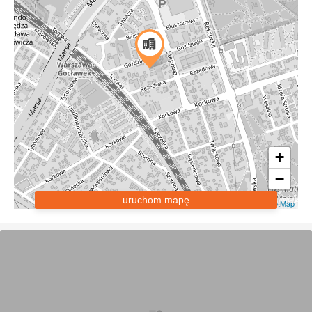
+
−
uruchom mapę
Leaflet
|
OpenStreetMap