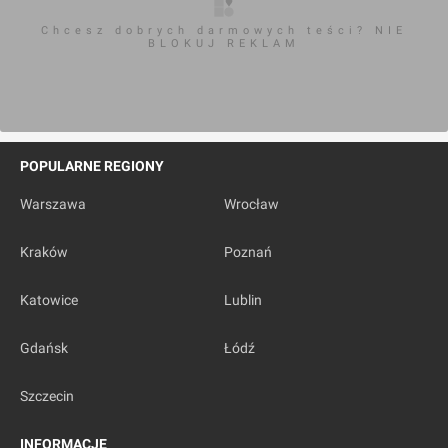
Chcesz dobrych darmowych teści? NIE
BLOKUJ REKLAM
POPULARNE REGIONY
Warszawa
Wrocław
Kraków
Poznań
Katowice
Lublin
Gdańsk
Łódź
Szczecin
INFORMACJE