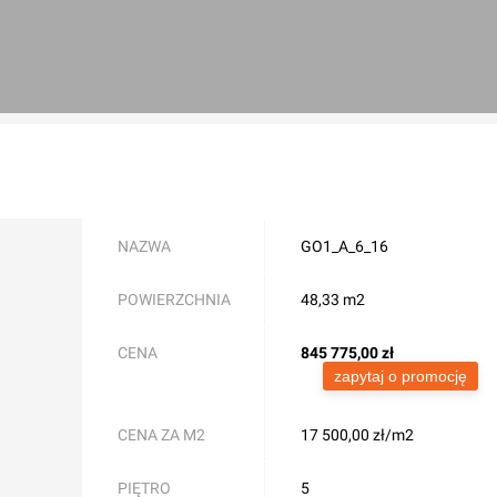
NAZWA
GO1_A_6_16
POWIERZCHNIA
48,33 m2
CENA
845 775,00
zł
zapytaj o promocję
CENA ZA M2
17 500,00 zł/m2
PIĘTRO
5