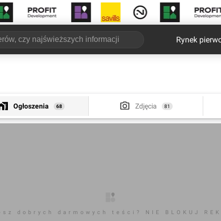
Rynek pierw
Ogłoszenia
Zdjęcia
68
81
esz dobrych darmowych teści? NIE BLOKUJ RE