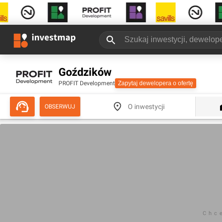
Goździków
PROFIT Development
Zapytaj dewelopera o ofertę
O inwestycji
OBSERWUJ
Chc