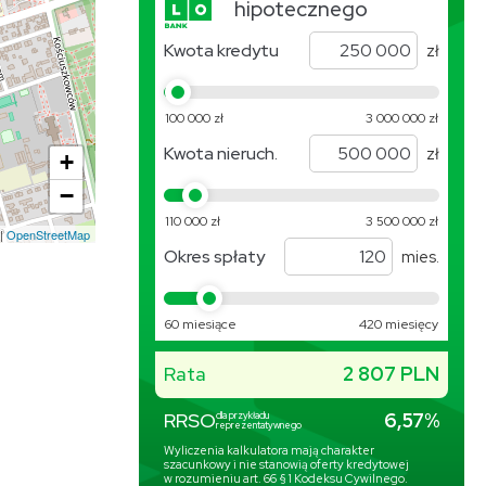
+
−
|
OpenStreetMap