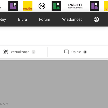
otny
Biura
Forum
Wiadomości
Wizualizacje
Opinie
5
3
KLAM