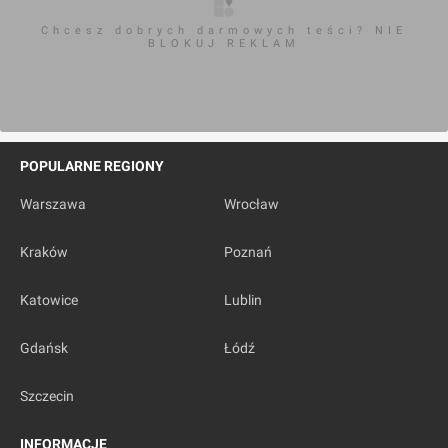
Chcesz dobrych darmowych teści? NIE
BLOKUJ REKLAM
POPULARNE REGIONY
Warszawa
Wrocław
Kraków
Poznań
Katowice
Lublin
Gdańsk
Łódź
Szczecin
INFORMACJE