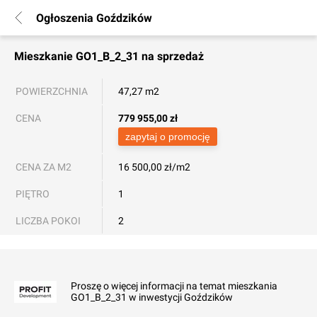
Ogłoszenia Goździków
Mieszkanie
GO1_B_2_31
na sprzedaż
POWIERZCHNIA
47,27 m2
CENA
779 955,00
zł
zapytaj o promocję
CENA ZA M2
16 500,00 zł/m2
PIĘTRO
1
LICZBA POKOI
2
Proszę o więcej informacji na temat mieszkania
GO1_B_2_31 w inwestycji Goździków