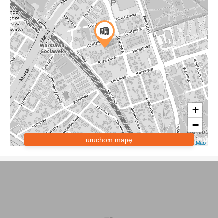
+
−
uruchom mapę
Leaflet
|
OpenStreetMap