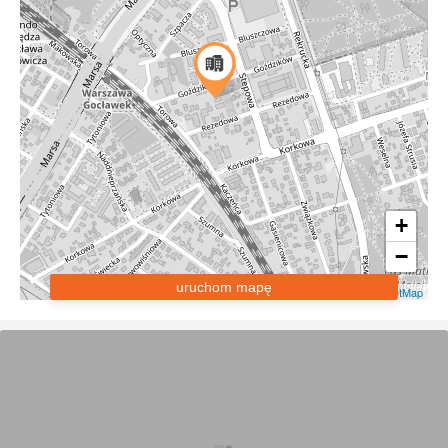
+
−
uruchom mapę
Leaflet
|
OpenStreetMap