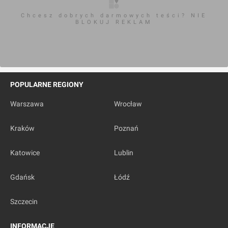
Chcesz dobrych darmowych teści? NIE
BLOKUJ REKLAM
POPULARNE REGIONY
Warszawa
Wrocław
Kraków
Poznań
Katowice
Lublin
Gdańsk
Łódź
Szczecin
INFORMACJE