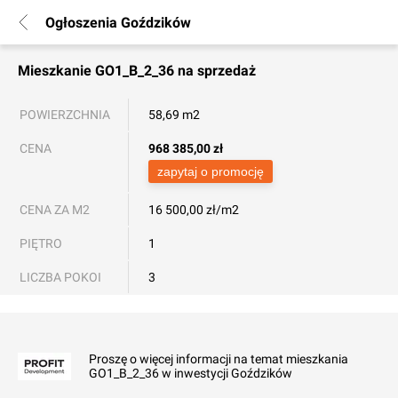
Ogłoszenia Goździków
Mieszkanie
GO1_B_2_36
na sprzedaż
POWIERZCHNIA
58,69 m2
CENA
968 385,00
zł
zapytaj o promocję
CENA ZA M2
16 500,00 zł/m2
PIĘTRO
1
LICZBA POKOI
3
Proszę o więcej informacji na temat mieszkania
GO1_B_2_36 w inwestycji Goździków