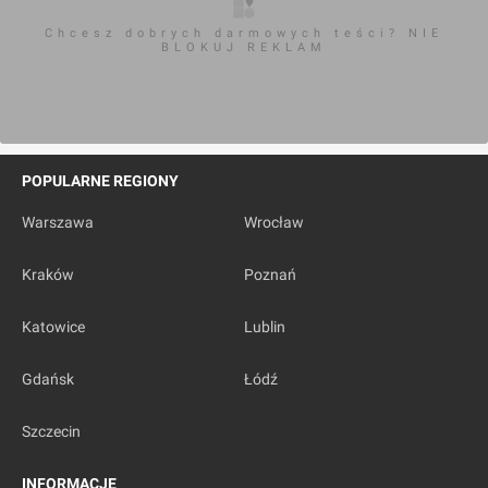
Chcesz dobrych darmowych teści? NIE
BLOKUJ REKLAM
POPULARNE REGIONY
Warszawa
Wrocław
Kraków
Poznań
Katowice
Lublin
Gdańsk
Łódź
Szczecin
INFORMACJE