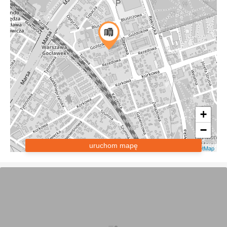
+
−
uruchom mapę
Leaflet
|
OpenStreetMap