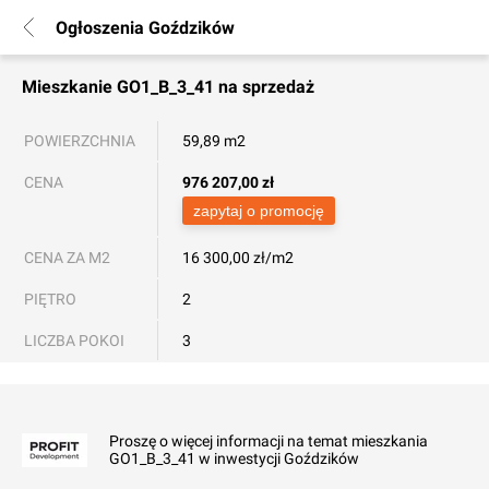
Ogłoszenia Goździków
Mieszkanie
GO1_B_3_41
na sprzedaż
POWIERZCHNIA
59,89 m2
CENA
976 207,00
zł
zapytaj o promocję
CENA ZA M2
16 300,00 zł/m2
PIĘTRO
2
LICZBA POKOI
3
Proszę o więcej informacji na temat mieszkania
GO1_B_3_41 w inwestycji Goździków