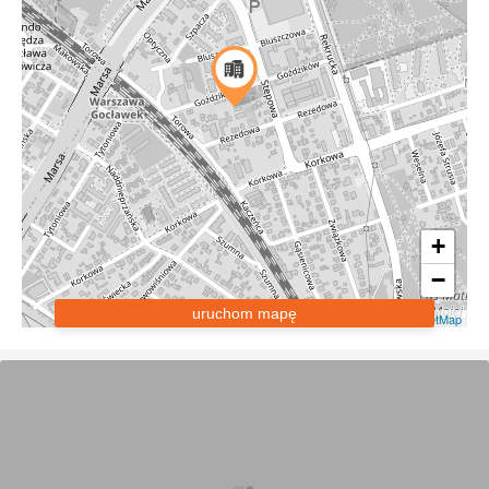
+
−
uruchom mapę
Leaflet
|
OpenStreetMap