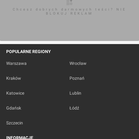
Chcesz dobrych darmowych teści? NIE
BLOKUJ REKLAM
POPULARNE REGIONY
Warszawa
Wrocław
Kraków
Poznań
Katowice
Lublin
Gdańsk
Łódź
Szczecin
INFORMACJE