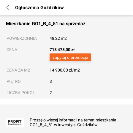
Ogłoszenia Goździków
Mieszkanie
GO1_B_4_51
na sprzedaż
POWIERZCHNIA
48,22 m2
CENA
718 478,00
zł
zapytaj o promocję
CENA ZA M2
14 900,00 zł/m2
PIĘTRO
3
LICZBA POKOI
2
Proszę o więcej informacji na temat mieszkania
GO1_B_4_51 w inwestycji Goździków