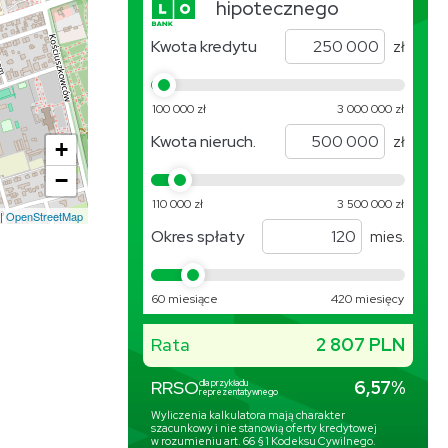
+
−
|
OpenStreetMap