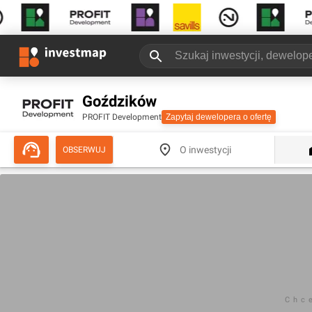
Goździków
PROFIT Development
Zapytaj dewelopera o ofertę
O inwestycji
OBSERWUJ
Chc