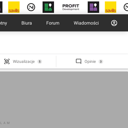
otny
Biura
Forum
Wiadomości
Wizualizacje
Opinie
5
3
KLAM