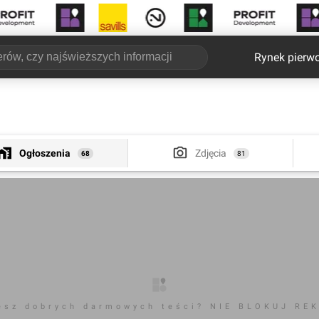
Rynek pierw
Ogłoszenia
Zdjęcia
68
81
esz dobrych darmowych teści? NIE BLOKUJ RE