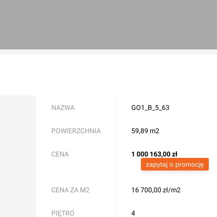
NAZWA
GO1_B_5_63
POWIERZCHNIA
59,89 m2
CENA
1 000 163,00
zł
zapytaj o promocję
CENA ZA M2
16 700,00 zł/m2
PIĘTRO
4