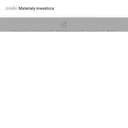
źródło
Materiały inwestora
dodał Jan Hawełko
09.11.2015, 14:52
O inwestycji
Zdjęcia
Wizualizacje
Opinie
Chcesz dobrych darmowych teści? NIE
BLOKUJ REKLAM
KOMENTARZE (0)
Napisz komentarz
Powiadom o odpowiedziach
Zaloguj się
Chcesz dobrych darmowych teści? NIE