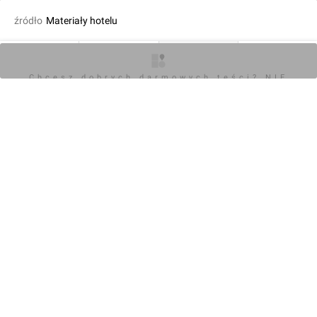
źródło
Materiały hotelu
fot. Orzech
04.03.2024, 15:43
O inwestycji
Artykuły
Zdjęcia
Opinie
Chcesz dobrych darmowych teści? NIE
BLOKUJ REKLAM
KOMENTARZE (0)
Napisz komentarz
Powiadom o odpowiedziach
Zaloguj się
Chcesz dobrych darmowych teści? NIE