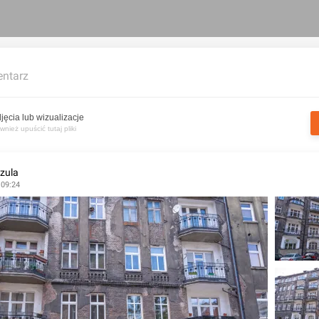
ntarz
jęcia lub wizualizacje
nież upuścić tutaj pliki
zula
 09:24