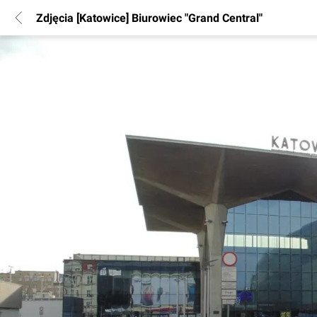
Zdjęcia [Katowice] Biurowiec "Grand Central"
POPULARNE REGIONY
Warszawa
Wrocław
Poznań
Katowice
Gdańsk
Łódź
INFORMACJE
Regulamin
Polityka Prywatności
Marketing nieruchomości