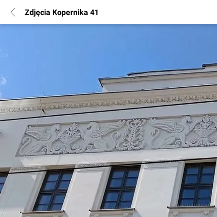
Zdjęcia Kopernika 41
POPULARNE REGIONY
Warszawa
Wrocław
Poznań
Katowice
Gdańsk
Łódź
INFORMACJE
Regulamin
Polityka Prywatności
Marketing nieruchomości