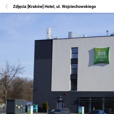
Zdjęcia [Kraków] Hotel, ul. Wojciechowskiego
POPULARNE REGIONY
Warszawa
Wrocław
Poznań
Katowice
Gdańsk
Łódź
INFORMACJE
Regulamin
Polityka Prywatności
Marketing nieruchomości