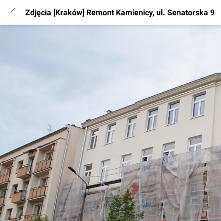
Zdjęcia [Kraków] Remont Kamienicy, ul. Senatorska 9
POPULARNE REGIONY
Warszawa
Wrocław
Poznań
Katowice
Gdańsk
Łódź
INFORMACJE
Regulamin
Polityka Prywatności
Marketing nieruchomości