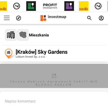
Mieszkania
[Kraków] Sky Gardens
Lokum Invest Sp. z o.o.
Chcesz dobrych darmowych teści? NIE
BLOKUJ REKLAM
Napisz komentarz