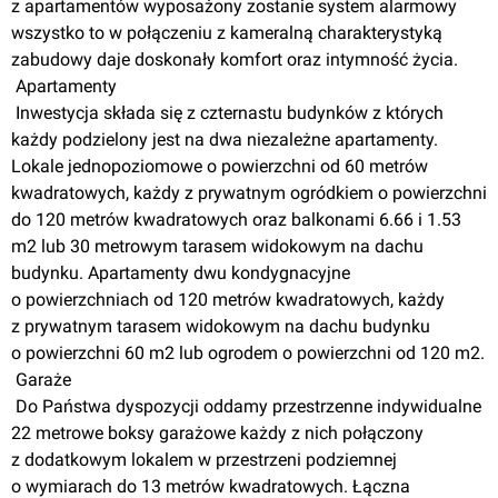
z apartamentów
 wyposażony zostanie system alarmowy 
wszystko to 
w połączeniu
z kameralną
 charakterystyką 
zabudowy daje doskonały komfort oraz intymność życia.
 Apartamenty
 Inwestycja składa się 
z czternastu
 budynków 
z których
każdy podzielony jest na dwa niezależne apartamenty. 
Lokale jednopoziomowe 
o powierzchni
 od 60 metrów 
kwadratowych, każdy 
z prywatnym
 ogródkiem 
o powierzchni
do 120 metrów kwadratowych oraz balkonami 6.66 
i 1.53
m2 lub 30 metrowym tarasem widokowym na dachu 
budynku. Apartamenty dwu kondygnacyjne 
o powierzchniach
 od 120 metrów kwadratowych, każdy 
z prywatnym
 tarasem widokowym na dachu budynku 
o powierzchni
 60 m2 lub ogrodem 
o powierzchni
 od 120 m2.
 Garaże
 Do Państwa dyspozycji oddamy przestrzenne indywidualne 
22 metrowe boksy garażowe każdy 
z nich
 połączony 
z dodatkowym
 lokalem 
w przestrzeni
 podziemnej 
o wymiarach
 do 13 metrów kwadratowych. Łączna 