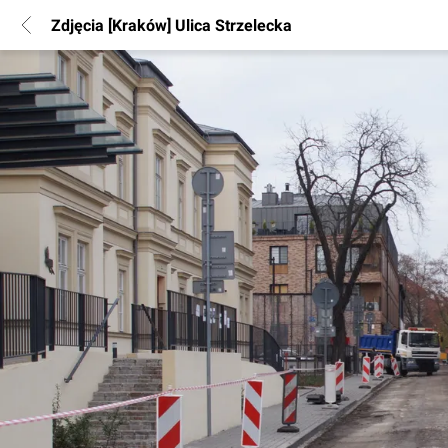
Zdjęcia [Kraków] Ulica Strzelecka
POPULARNE REGIONY
Warszawa
Wrocław
Poznań
Katowice
Gdańsk
Łódź
INFORMACJE
Regulamin
Polityka Prywatności
Marketing nieruchomości