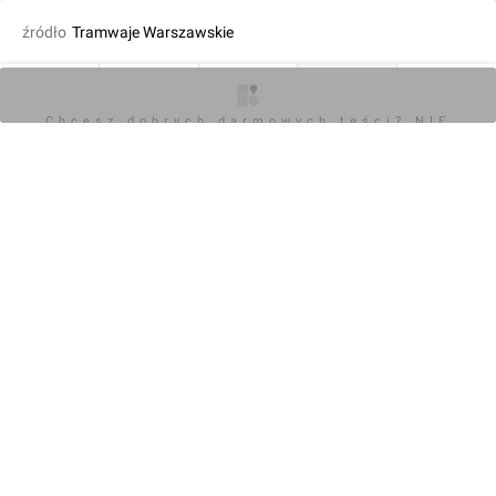
źródło
Tramwaje Warszawskie
dodał Orzech
25.08.2022, 10:46
O inwestycji
Artykuły
Zdjęcia
Wizualizacje
Opinie
Chcesz dobrych darmowych teści? NIE
BLOKUJ REKLAM
KOMENTARZE (0)
Napisz komentarz
Powiadom o odpowiedziach
Zaloguj się
Chcesz dobrych darmowych teści? NIE