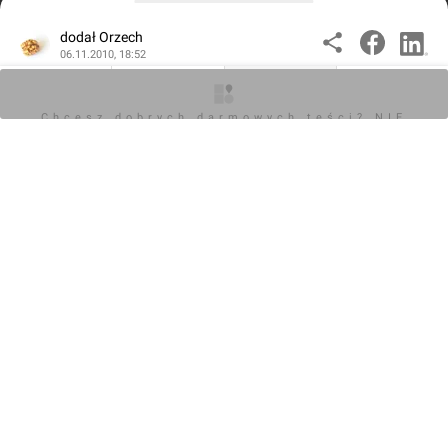
dodał Orzech
06.11.2010, 18:52
Blue Villa, ul Obornicka 19 - ???d??
O inwestycji
Zdjęcia
Wizualizacje
Opinie
Chcesz dobrych darmowych teści? NIE
BLOKUJ REKLAM
KOMENTARZE (0)
Napisz komentarz
Powiadom o odpowiedziach
Zaloguj się