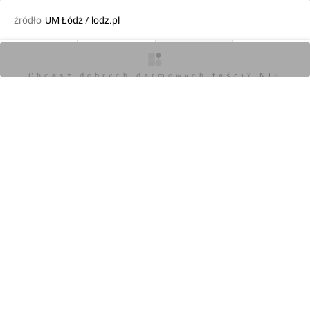
źródło
UM Łódż / lodz.pl
fot. Orzech
06.05.2025, 10:49
O inwestycji
Artykuły
Zdjęcia
Opinie
Chcesz dobrych darmowych teści? NIE
BLOKUJ REKLAM
KOMENTARZE (0)
Napisz komentarz
Powiadom o odpowiedziach
Zaloguj się
Chcesz dobrych darmowych teści? NIE