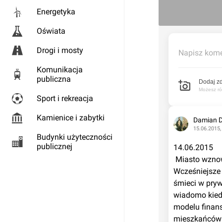
Energetyka
Oświata
Drogi i mosty
Napisz kome
Komunikacja
publiczna
Dodaj zd
Możesz rów
Sport i rekreacja
Kamienice i zabytki
Damian 
15.06.2015,
Budynki użyteczności
publicznej
14.06.2015
 Miasto wznowiło procedurę zmierzającą do budowy spalarni. Ma ona powstać do 2022 r. 
Wcześniejsze 
śmieci w pryw
wiadomo kiedy,
modelu finans
mieszkańców W