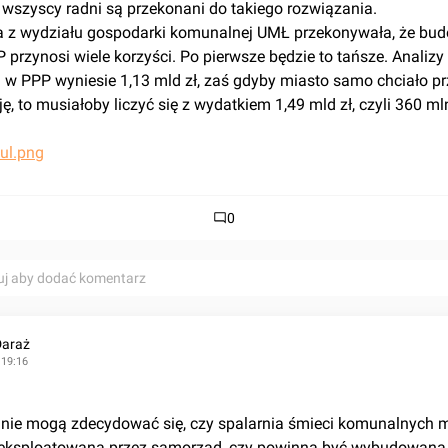
 wszyscy radni są przekonani do takiego rozwiązania.
przynosi wiele korzyści. Po pierwsze będzie to tańsze. Analizy 
i w PPP wyniesie 1,13 mld zł, zaś gdyby miasto samo chciało pr
ę, to musiałoby liczyć się z wydatkiem 1,49 mld zł, czyli 360 mln 
0
uj aby dodać komentarz
Daraż
 19:16
eksploatowana przez samorząd, czy powinna być wybudowana 