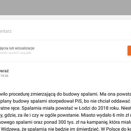
ntarz
jęcia lub wizualizacje
nież upuścić tutaj pliki
Daraż
 19:26
plany budowy spalarni storpedował PiS, bo nie chciał oddawać 
atne ręce. Spalarnia miała powstać w Łodzi do 2018 roku. Nieste
 gdzie, za ile i czy w ogóle powstanie. Miasto wydało 6 mln zł n
owego spalarni oraz ponad 300 tys. zł na kampanię, która miał
idzewa, że spalarnia nie będzie im śmierdzieć. W Polsce do k