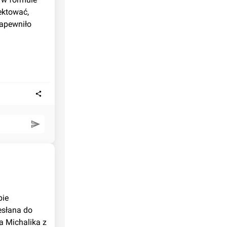
ktować, 
apewniło 
słana do 
 Michalika z 