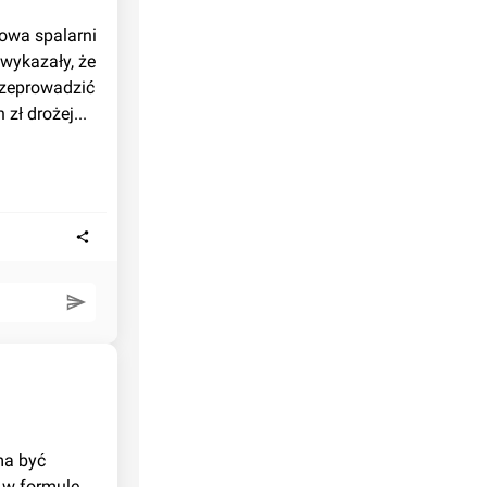
wykazały, że 
zeprowadzić 
zł drożej...
w formule 