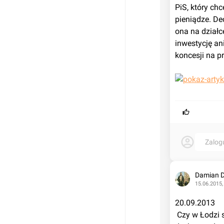
PiS, który ch
pieniądze. Dec
ona na działc
inwestycję an
koncesji na p
Zalog
Damian 
15.06.2015,
20.09.2013
 Czy w Łodzi stanie spalarnia śmieci i czy wybuduje ją prywatny inwestor? O tym 