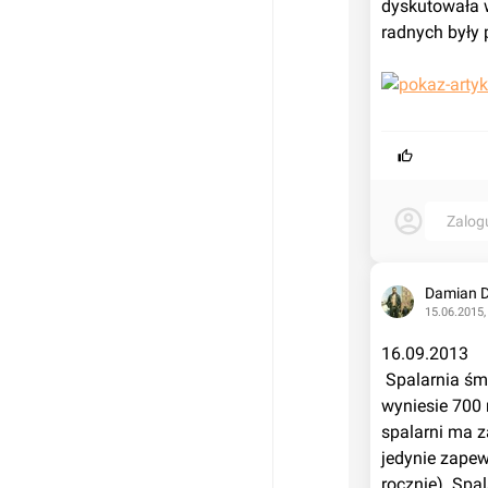
dyskutowała w
radnych były 
Zalog
Damian 
15.06.2015,
16.09.2013
 Spalarnia śmieci powstanie w Łodzi przy ulicy Andrzejewskiej na Widzewie. Jej budowa 
wyniesie 700 
spalarni ma 
jedynie zapew
rocznie). Spa