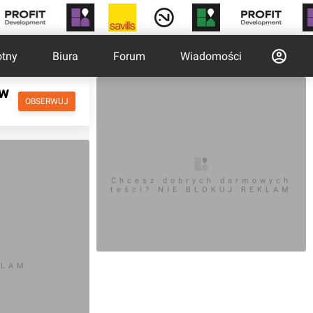
otny
Biura
Forum
Wiadomości
ów
OBSERWUJ
Chcesz dobrych darmowych
teści? NIE BLOKUJ REKLAM
KLAM