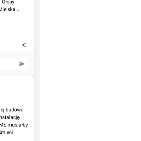
 Głosy 
iejska...
stalację 
MŁ musiałby 
mieci 