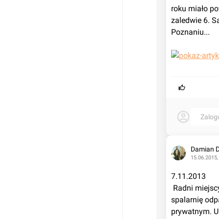
roku miało po
zaledwie 6. S
Poznaniu...
Zalog
Damian 
15.06.2015,
7.11.2013
 Radni miejscy z komisji ochrony środowiska omawiali w czwartek, czy wybudować 
spalarnię odp
prywatnym. Ur