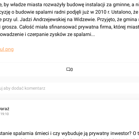
ce, by władze miasta rozważyły budowę instalacji za gminne, a n
yzję o budowie spalarni radni podjęli już w 2010 r. Ustalono, że
e przy ul. Jadzi Andrzejewskiej na Widzewie. Przyjęto, że gmina 
i grosza. Całość miała sfinansować prywatna firma, której miasto
rowadzenie i czerpanie zysków ze spalarni...
0
uj aby dodać komentarz
Daraż
 19:10