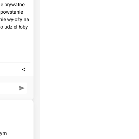
ie prywatne 
 powstanie 
nie wyłoży na 
 udzieliłoby 