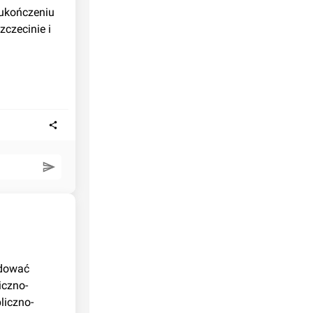
ukończeniu 
czecinie i 
iczno-
liczno-