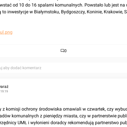
wstać od 10 do 16 spalarni komunalnych. Powstało lub jest na 
ą to inwestycje w Białymstoku, Bydgoszczy, Koninie, Krakowie, Sz
0
uj aby dodać komentarz
Daraż
 19:19
adów komunalnych z pieniędzy miasta, czy w partnerstwie publ
zędnicy UMŁ i wyłonieni doradcy rekomendują partnerstwo pub