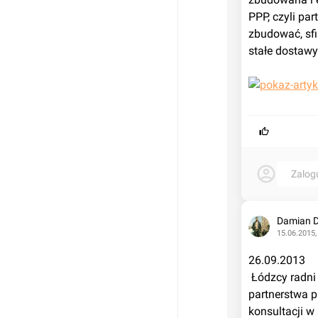
PPP, czyli pa
zbudować, sfi
stałe dostawy 
Zalog
Damian 
15.06.2015,
26.09.2013
 Łódzcy radni nie przyjęli w środę uchwały o budowie spalarni odpadów w trybie 
partnerstwa p
konsultacji w