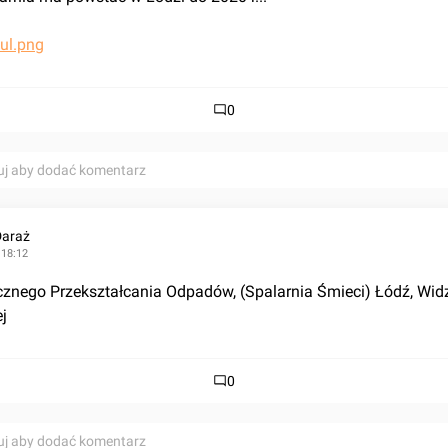
0
uj aby dodać komentarz
Daraż
 18:12
znego Przekształcania Odpadów, (Spalarnia Śmieci) Łódź, Widze
j
0
uj aby dodać komentarz