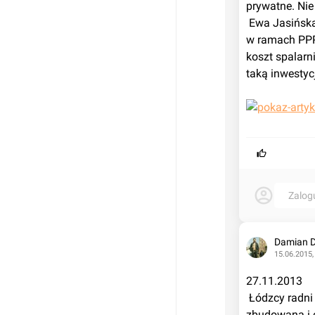
prywatne. Nie
 Ewa Jasińska z wydziału gospodarki komunalnej UMŁ przekonywała, że budowa spalarni 
w ramach PPP 
koszt spalarn
taką inwestycj
Zalog
Damian 
15.06.2015,
27.11.2013
 Łódzcy radni nie mogą zdecydować się, czy spalarnia śmieci komunalnych ma być 
zbudowana i 