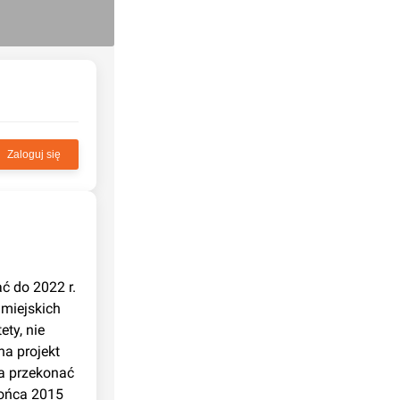
Zaloguj się
miejskich 
ty, nie 
a projekt 
a przekonać 
ońca 2015 