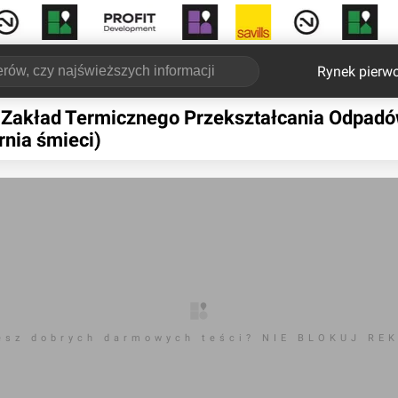
Rynek pierw
] Zakład Termicznego Przekształcania Odpad
rnia śmieci)
esz dobrych darmowych teści? NIE BLOKUJ RE