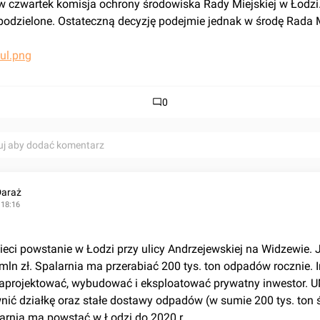
 czwartek komisja ochrony środowiska Rady Miejskiej w Łodzi.
podzielone. Ostateczną decyzję podejmie jednak w środę Rada M
0
uj aby dodać komentarz
Daraż
 18:16
mln zł. Spalarnia ma przerabiać 200 tys. ton odpadów rocznie. In
zaprojektować, wybudować i eksploatować prywatny inwestor. U
nić działkę oraz stałe dostawy odpadów (w sumie 200 tys. ton ś
larnia ma powstać w Łodzi do 2020 r...