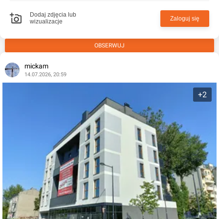
Dodaj zdjęcia lub
Zaloguj się
wizualizacje
OBSERWUJ
mickam
14.07.2026, 20:59
+2