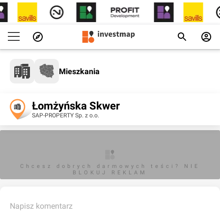
Mieszkania
Łomżyńska Skwer
SAP-PROPERTY Sp. z o.o.
Chcesz dobrych darmowych teści? NIE
BLOKUJ REKLAM
Napisz komentarz