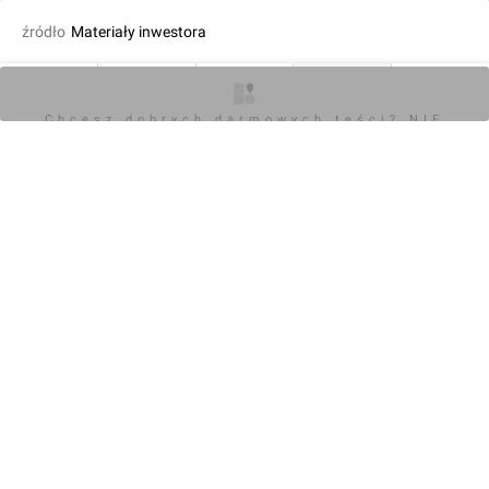
źródło
Materiały inwestora
dodał Wojciech Jenda
03.06.2025, 12:53
O inwestycji
Artykuły
Zdjęcia
Wizualizacje
Opinie
Chcesz dobrych darmowych teści? NIE
BLOKUJ REKLAM
KOMENTARZE (0)
Napisz komentarz
Powiadom o odpowiedziach
Zaloguj się
Chcesz dobrych darmowych teści? NIE