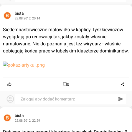
bista
28.08.2012, 20:14
Siedemnastowieczne malowidła w kaplicy Tyszkiewiczów 
wyglądają po renowacji tak, jakby zostały właśnie 
namalowane. Nie do poznania jest też wirydarz - właśnie 
dobiegają końca prace w lubelskim klasztorze dominikanów.
0
Zaloguj aby dodać komentarz
bista
22.08.2012, 22:29
Dobiega końca remont klasztoru lubelskich Dominikanów. 9 