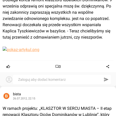
września odprawią oni specjalna mszę św. dziękczynną. Po 
niej zakonnicy zapraszają wszystkich na wspólne 
zwiedzanie odnowionego kompleksu. jest na co popatrzeć. 
Renowacji doczekała się przede wszystkim wspaniała 
Kaplica Tyszkiewiczów w bazylice. - Teraz chcielibyśmy się 
tutaj przenieść z odmawianiem jutrzni, czy nieszporów.
0
Zaloguj aby dodać komentarz
bista
26.07.2012, 22:15
W ramach projektu: „KLASZTOR W SERCU MIASTA – II etap 
renowacji Klasztoru Ojców Dominikanów w Lublinie”, który 