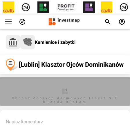
Kamienice i zabytki
[Lublin] Klasztor Ojców Dominikanów
Chcesz dobrych darmowych teści? NIE
BLOKUJ REKLAM
Napisz komentarz