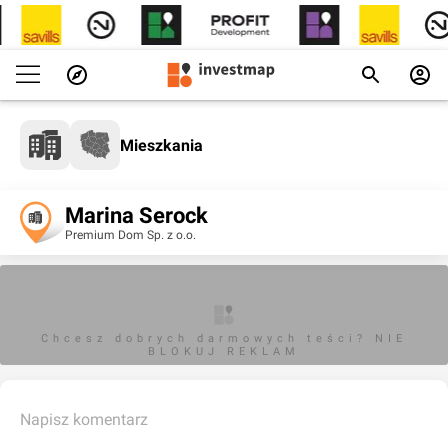
Mieszkania
Marina Serock
Premium Dom Sp. z o.o.
Chcesz dobrych darmowych teści? NIE
BLOKUJ REKLAM
Napisz komentarz