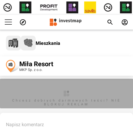
Mieszkania
Miła Resort
MKP Sp. z o.o.
Chcesz dobrych darmowych teści? NIE
BLOKUJ REKLAM
Napisz komentarz