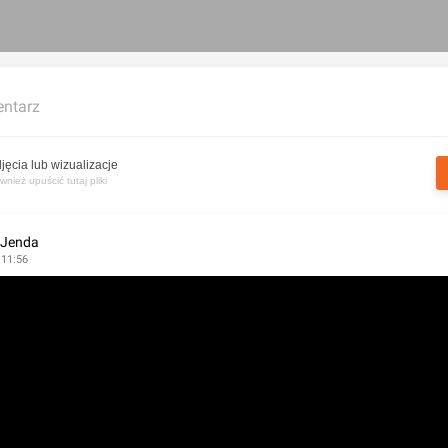
ntarz
jęcia lub wizualizacje
nież upuścić tutaj pliki
 Jenda
 11:56