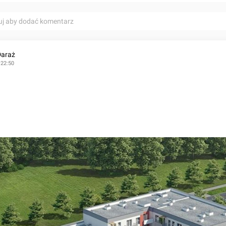
uj aby dodać komentarz
Daraż
 22:50