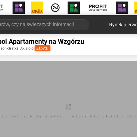
Rynek pierw
ol Apartamenty na Wzgórzu
zon-Gratka Sp. z o.o.
Zapytaj
esz dobrych darmowych teści? NIE BLOKUJ RE