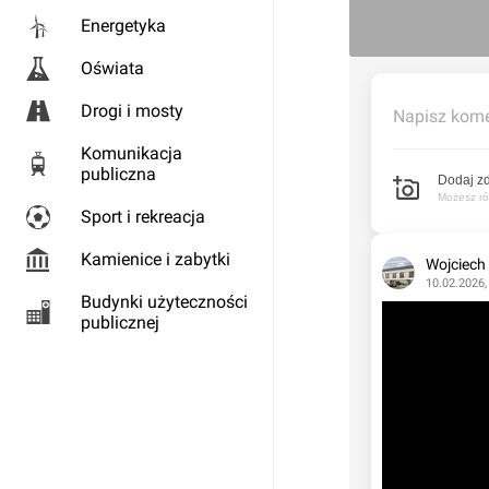
Energetyka
Oświata
Drogi i mosty
Napisz kome
Komunikacja
publiczna
Dodaj zd
Możesz rów
Sport i rekreacja
Kamienice i zabytki
Wojciech
10.02.2026,
Budynki użyteczności
publicznej