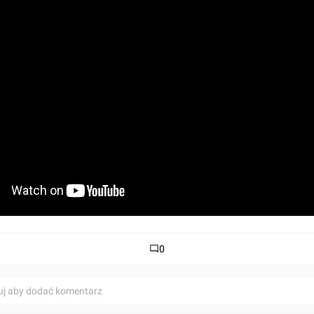
0
uj aby dodać komentarz