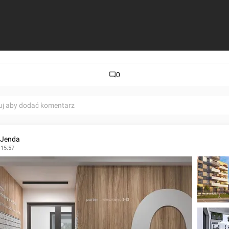
0
uj aby dodać komentarz
 Jenda
 15:57