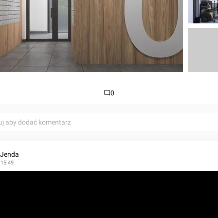
0
uj aby dodać komentarz
 Jenda
 15:49